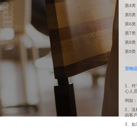
第4
第5
第6类
第7类
第8类
第9类
货物运
1、
心人
例如：
2、
由客
3、