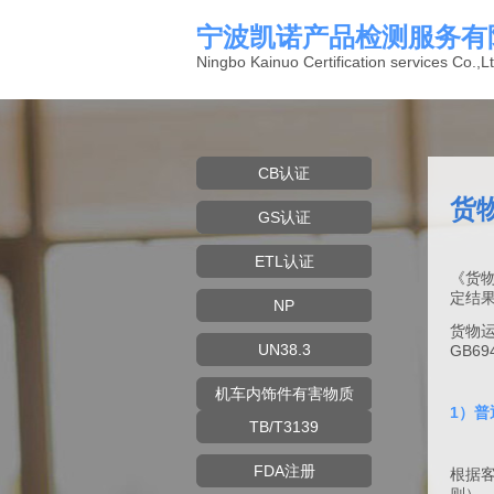
宁波凯诺产品检测服务有
Ningbo Kainuo Certification services Co.,Lt
CB认证
货
GS认证
ETL认证
《货
定结
NP
货物运
UN38.3
GB6
机车内饰件有害物质
1）
TB/T3139
FDA注册
根据客