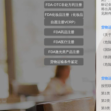
则）、
标记
FDA-OTC非处方药注册
将出
见附
FDA化妆品注册（化妆品
自愿注册VCRP）
货物
FDA药品注册
《关于
FDA医疗注册
《危险品
《国际
FDA激光类产品注册
《铁
货物运输条件鉴定
《危
货物
按照
第1类
第2类
第3类