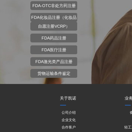
FDA-OTC非处方药注册
FDA化妆品注册（化妆品
自愿注册VCRP）
FDA药品注册
FDA医疗注册
FDA激光类产品注册
货物运输条件鉴定
关于凯诺
业
公司介绍
企业文化
合作客户
轻工