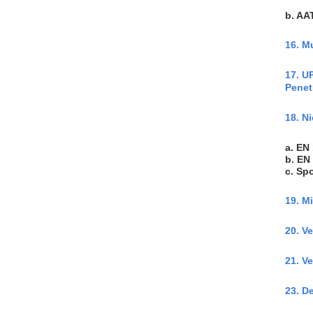
b. AA
16. 
17. U
Penet
18. 
a. EN
b. EN
c. Spo
19. M
20. V
21. V
23. 