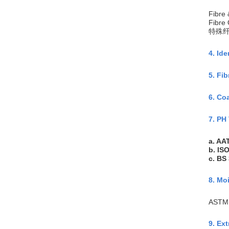
Fibre 
Fibre 
特殊
4. Id
5. Fi
6. Co
7. P
a. AA
b. IS
c. BS
8. Mo
ASTM 
9. Ex