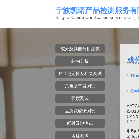
宁波凯诺产品检测服务有
Ningbo Kainuo Certification services Co.,Lt
成分及其他分析测试
成
结构分析
尺寸稳定性及相关测试
1.Fib
染色坚牢度测试
a. Qua
强度测试
AATC
品质及燃烧测试
ISO18
CAN/C
FZ / 
纤维及沙测试
i) By
地毯测试
a) I