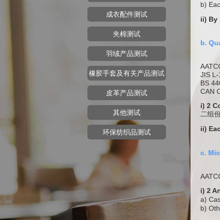
b) Ea
成衣配件测试
ii) 
夹棉测试
b. Qu
羽绒产品测试
AATC
橡胶手套及有关产品测试
JIS L
BS 44
CAN C
皮革产品测试
i) 2 
其他测试
二组
ii) 
环保纺织品测试
c. M
AATCC
i) 2
a) Ca
b) O