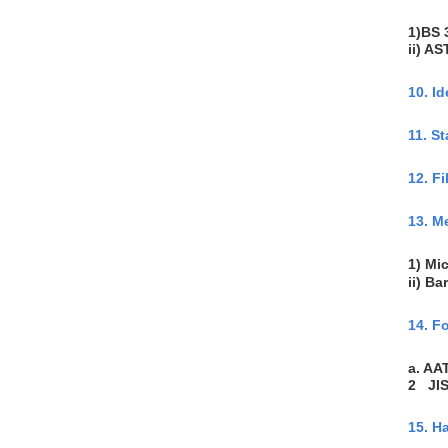
1)BS 
ii) A
10. I
11. 
12. 
13. M
1) M
ii) 
14. 
a. AA
2 JIS
15. H