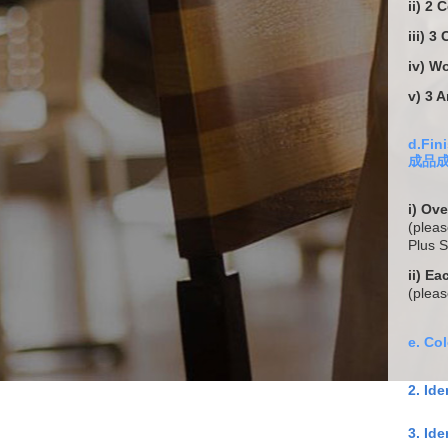
ii) 2
iii) 
iv) W
v) 3
d.Fin
成品
i) O
(pleas
Plus 
ii) 
(plea
e. Co
2. Id
3. Ide