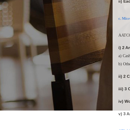
ii) 
c. Mi
AATCC
i) 2
a) Ca
b) Ot
ii) 2
iii) 
iv) W
v) 3