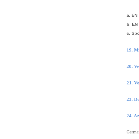
a. EN
b. EN
c. Spo
19. M
20. V
21. 
23. 
24. 
German