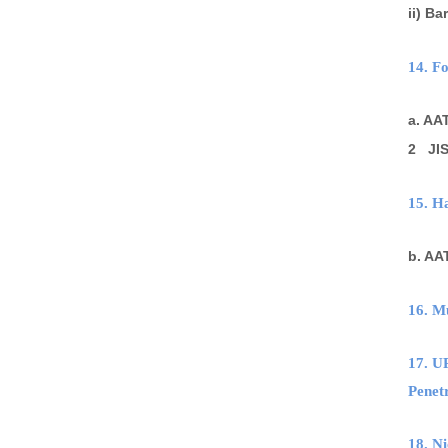
ii) 
14. 
a. AA
2 JIS
15. H
b. AA
16. 
17. U
Pene
18. 