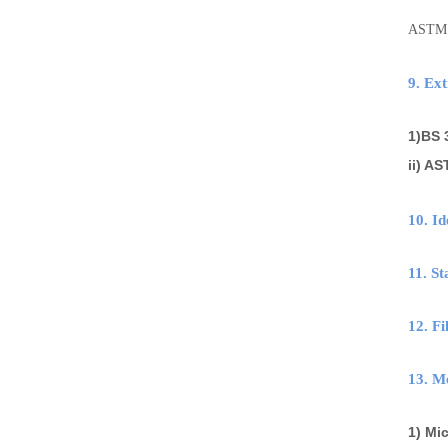
ASTM 
9. E
1)BS 
ii) A
10. I
11. 
12. 
13. M
1) M