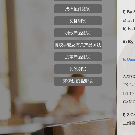
成衣配件测试
i) By
a) Is
夹棉测试
b) Ea
羽绒产品测试
ii) 
橡胶手套及有关产品测试
皮革产品测试
b. Qu
其他测试
AATCC
环保纺织品测试
JIS L-
BS 440
CAN CG
i) 2 
二组