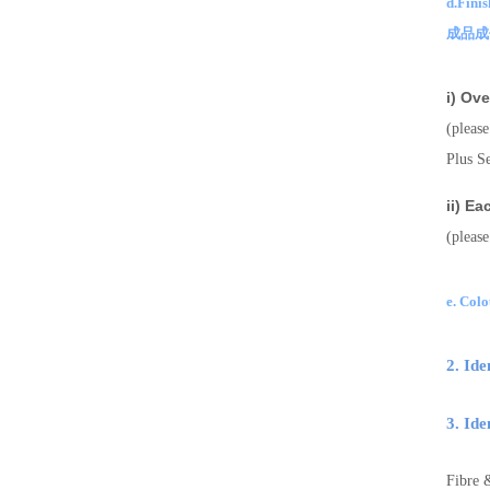
d.Fini
成品成
i) O
(pleas
Plus 
ii) 
(pleas
e. Col
2. Id
3. Ide
Fibre 