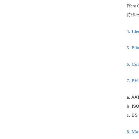
Fibre 
特殊
4. Id
5. F
6. Co
7. P
a. AA
b. IS
c. BS
8. Mo