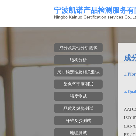
宁波凯诺产品检测服务有
Ningbo Kainuo Certification services Co.,Lt
成分及其他分析测试
成
结构分析
尺寸稳定性及相关测试
1.Fib
染色坚牢度测试
a. Qu
强度测试
品质及燃烧测试
AATCC
ISO18
纤维及沙测试
CAN/C
地毯测试
FZ / T