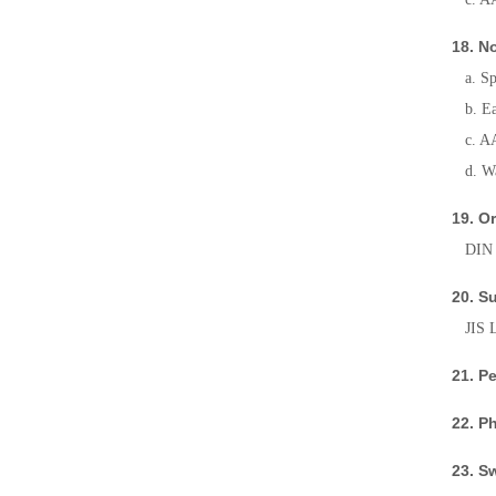
18. N
a. Sp
b. Ea
c. AA
d. Wa
19. O
DIN 5
20. S
JIS L
21. P
22. P
23. 