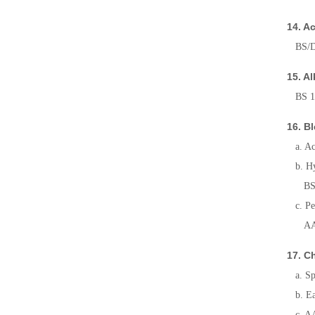
14. A
BS/DI
15. A
BS 10
16. B
a. Act
b. Hyp
BS 10
c. Pe
AATCC
17. C
a. Spo
b. Ea
c. AA