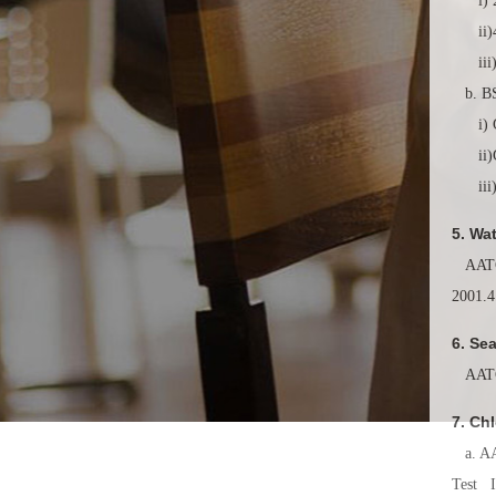
i) 2
ii)4
iii)
b. BS
i) G
ii)G
iii)
5. Wa
AATCC
2001.
6. Se
AATCC
7. Ch
a. AA
Test 