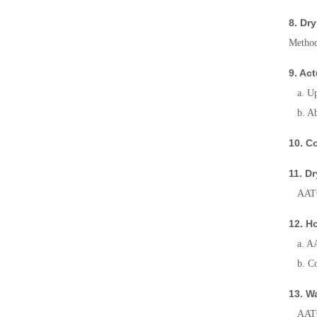
8. Dr
Metho
9. A
a. Up
b. Ab
10. 
11. D
AATCC
12. H
a. AA
b. Co
13. W
AATCC