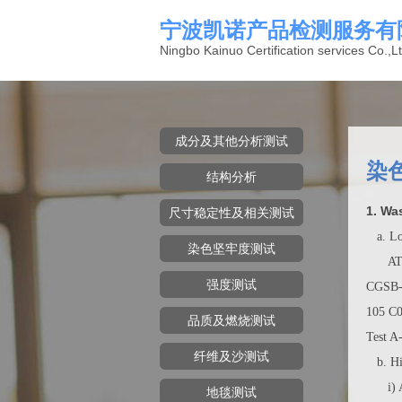
宁波凯诺产品检测服务有
Ningbo Kainuo Certification services Co.,Lt
成分及其他分析测试
染
结构分析
1. W
尺寸稳定性及相关测试
a. Lo
染色坚牢度测试
ATCC 
强度测试
CGSB-
105 C
品质及燃烧测试
Test A
纤维及沙测试
b. Hi
i) AA
地毯测试