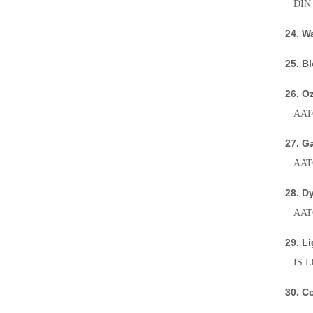
DIN 
24. 
25. 
26. O
AATC
27. 
AATCC
28. 
AATC
29. L
IS L0
30. 