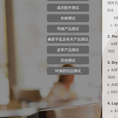
DIN EN
成衣配件测试
D-E
ii)BS
夹棉测试
c. AAT
羽绒产品测试
2. Pe
橡胶手套及有关产品测试
AATCC
皮革产品测试
3922
其他测试
3. Dr
a. AA
环保纺织品测试
3920
b. AAT
c. ISO
4. Li
a. AA