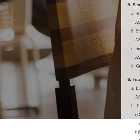
5. Se
a. S
ASTM 
b. S
ASTM 
c. Se
ASTM
d. Ga
6. Te
a. El
ASTM 
b. T
i) S
ASTM 
ii)D