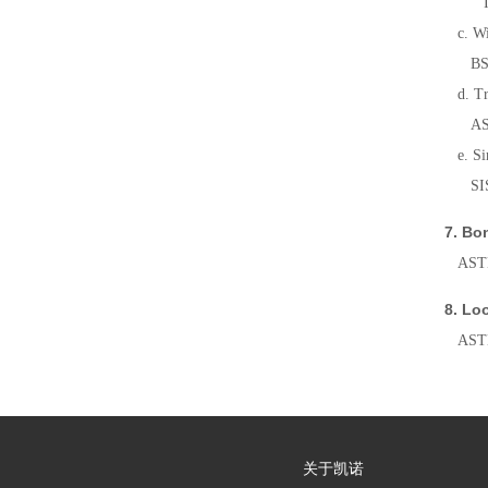
ISO 1
c. W
BS 43
d. T
ASTM 
e. Si
SIS 
7. B
ASTM 
8. L
ASTM 
关于凯诺