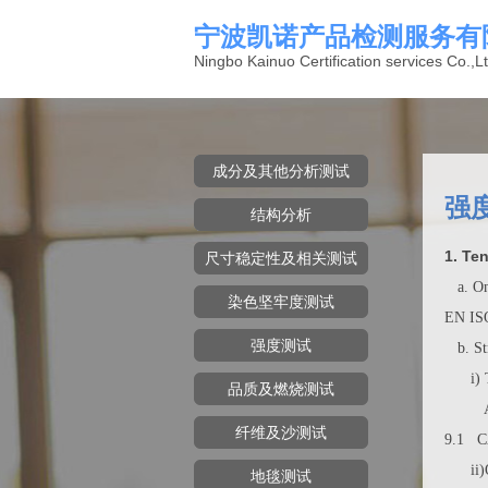
宁波凯诺产品检测服务有
Ningbo Kainuo Certification services Co.,Lt
成分及其他分析测试
强
结构分析
1. Te
尺寸稳定性及相关测试
a. On
染色坚牢度测试
EN IS
强度测试
b. St
i) T
品质及燃烧测试
ASTM 
纤维及沙测试
9.1 C
ii)O
地毯测试