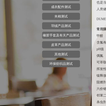
也是
成衣配件测试
人类
夹棉测试
DU
羽绒产品测试
常用
橡胶手套及有关产品测试
甲醛
含氯
皮革产品测试
pH值
其他测试
偶氮
可萃
环保纺织品测试
挥发
镍释
阻燃
六价
邻苯
杀虫