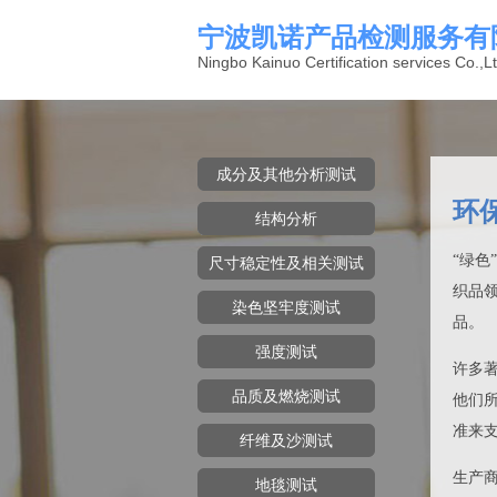
宁波凯诺产品检测服务有
Ningbo Kainuo Certification services Co.,Lt
成分及其他分析测试
环
结构分析
“绿色
尺寸稳定性及相关测试
织品
染色坚牢度测试
品。
强度测试
许多
品质及燃烧测试
他们
准来
纤维及沙测试
生产
地毯测试