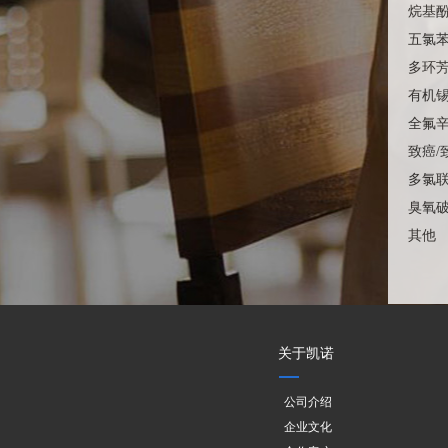
烷基
五氯
多环
有机
全氟辛
致癌/
多氯联
臭氧
其他
关于凯诺
公司介绍
企业文化