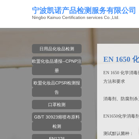
宁波凯诺产品检测服务有限公司
Ningbo Kainuo Certification services Co.,Ltd.
日用品化妆品检测
EN 165
欧盟化妆品通报--CPNP注
册
EN 1650 化
方法和要求
欧盟化妆品CPSR检测报
告
消毒剂、防腐剂杀灭真菌作用悬液
口罩检测
EN1650化学消
GB/T 30923熔喷布原料
检测
测试默认菌种：
EN1276