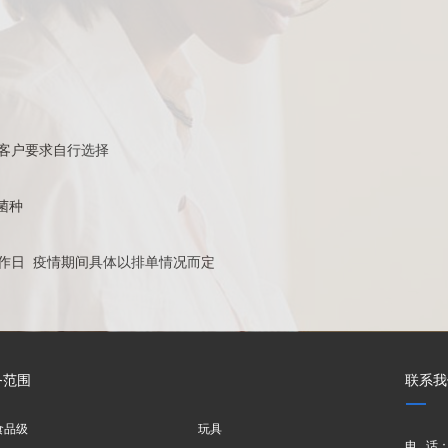
客户要求自行选择
/菌种
工作日 疫情期间具体以排单情况而定
务范围
联系我
食品级
玩具
电 话：0