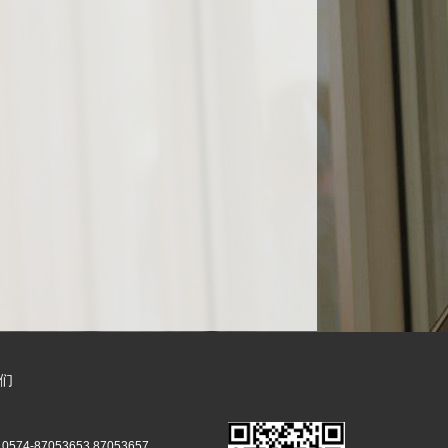
们
574-87053653 87053657